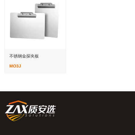
不锈钢金探夹板
MO3J