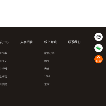
识中心
人事招聘
线上商城
联系我们
理指南
微信小店
创推文
淘宝
办期刊
天猫
业书籍
1688
训学院
京东