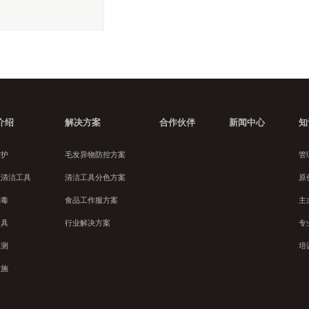
介绍
解决方案
合作伙伴
新闻中心
知
防护
毛发异物防控方案
管
级清洁工具
清洁工具分色方案
原
消毒
食品工作服方案
主
文具
行业解决方案
专
监测
培
设施