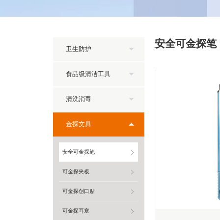
安全可金探笔
卫生防护
食品级清洁工具
清洗消毒
金探文具
安全可金探笔
可金探夹板
可金探创口贴
可金探耳塞